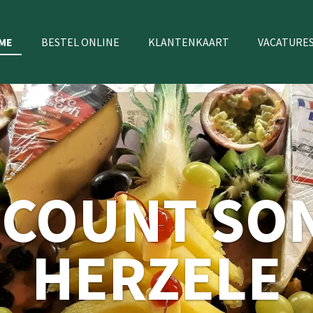
ME
BESTEL ONLINE
KLANTENKAART
VACATURE
SCOUNT SO
HERZELE